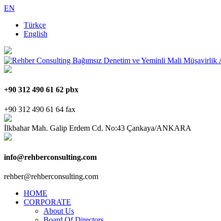
EN
Türkçe
English
+90 312 490 61 62 pbx
+90 312 490 61 64 fax
İlkbahar Mah. Galip Erdem Cd. No:43 Çankaya/ANKARA
info@rehberconsulting.com
rehber@rehberconsulting.com
HOME
CORPORATE
About Us
Board Of Directors