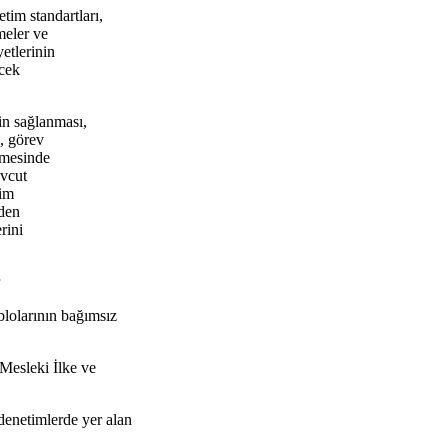
tim standartları,
meler ve
etlerinin
ecek
in sağlanması,
, görev
lmesinde
evcut
tim
zden
rini
blolarının bağımsız
 Mesleki İlke ve
denetimlerde yer alan