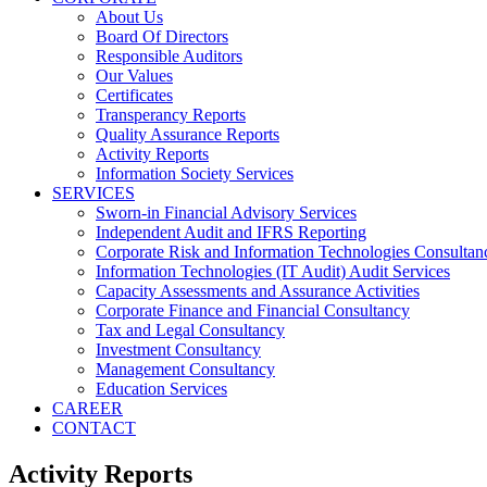
About Us
Board Of Directors
Responsible Auditors
Our Values
Certificates
Transperancy Reports
Quality Assurance Reports
Activity Reports
Information Society Services
SERVICES
Sworn-in Financial Advisory Services
Independent Audit and IFRS Reporting
Corporate Risk and Information Technologies Consultan
Information Technologies (IT Audit) Audit Services
Capacity Assessments and Assurance Activities
Corporate Finance and Financial Consultancy
Tax and Legal Consultancy
Investment Consultancy
Management Consultancy
Education Services
CAREER
CONTACT
Activity Reports