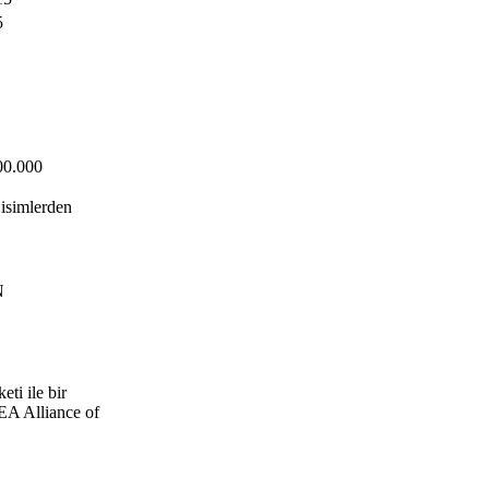
5
.000
 isimlerden
N
ti ile bir
EA Alliance of