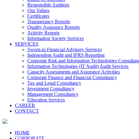
Responsible Auditors
Our Values
Certificates
Transperancy Reports
Quality Assurance Reports
Activity Reports
Information Society Services
SERVICES
Sworn-in Financial Advisory Services
Independent Audit and IFRS Reporting
Corporate Risk and Information Technologies Consultan
Information Technologies (IT Audit) Audit Services
Capacity Assessments and Assurance Activities
Corporate Finance and Financial Consultancy
Tax and Legal Consultancy
Investment Consultancy
Management Consultancy
Education Services
CAREER
CONTACT
HOME
CORPORATE