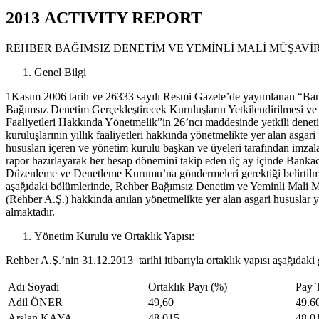
2013 ACTIVITY REPORT
REHBER BAĞIMSIZ DENETİM VE YEMİNLİ MALİ MÜŞAVİRL
Genel Bilgi
1Kasım 2006 tarih ve 26333 sayılı Resmi Gazete’de yayımlanan “Ba
Bağımsız Denetim Gerçekleştirecek Kuruluşların Yetkilendirilmesi ve
Faaliyetleri Hakkında Yönetmelik”in 26’ncı maddesinde yetkili denet
kuruluşlarının yıllık faaliyetleri hakkında yönetmelikte yer alan asgari
hususları içeren ve yönetim kurulu başkan ve üyeleri tarafından imzal
rapor hazırlayarak her hesap dönemini takip eden üç ay içinde Bankac
Düzenleme ve Denetleme Kurumu’na göndermeleri gerektiği belirtilm
aşağıdaki bölümlerinde, Rehber Bağımsız Denetim ve Yeminli Mali M
(Rehber A.Ş.) hakkında anılan yönetmelikte yer alan asgari hususlar y
almaktadır.
Yönetim Kurulu ve Ortaklık Yapısı:
Rehber A.Ş.’nin 31.12.2013 tarihi itibarıyla ortaklık yapısı aşağıdaki 
Adı Soyadı
Ortaklık Payı (%)
Pay T
Adil ÖNER
49,60
49.6
Arslan KAYA
48,015
48.0