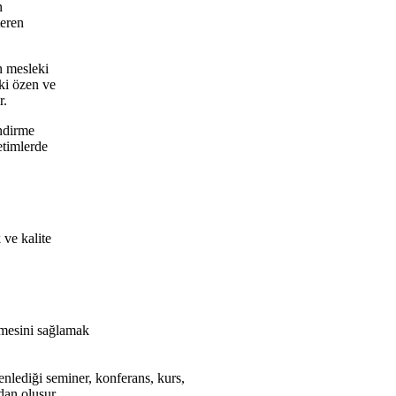
n
teren
n mesleki
ki özen ve
r.
ndirme
etimlerde
 ve kalite
lmesini sağlamak
enlediği seminer, konferans, kurs,
dan oluşur.