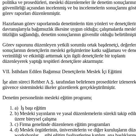
politika ve prosedürleri, mesleki düzenlemeler ile denetim sonuçlarını
güvenilirliği açısından incelenmiş ve bu incelemelerin sonuçlarını gös
görev raporları düzenlenmiştir.
Hazırlanan görev raporlarında denetimlerin tüm yönleri ve denetçileri
davranışlarıyla bağımsızlık ilkesine uygun olduğu; çalışmalarda mesle
titizliğin sağlandığı, denetim sonuçlarının güvenilir olduğu belirtilmişti
Görev raporunu düzenleyen yetkili sorumlu ortak başdenetçi, değerle
sonuçlarının denetçilerin mesleki gelişimlerine katkı sağlaması ve den
verimliliği ve etkinliği arttırmak için ilgili denetçilerle bir toplantı
düzenleyerek yaptığı tespitleri denetçilere aktarmıştır.
VII. İstihdam Edilen Bağımsız Denetçilerin Meslek İçi Eğitimi
İşe alım süreci Rehber A.Ş. tarafından belirlenen prosedürler izlenerek
güvence sistemindeki ilkeler gözetilerek gerçekleştirilmiştir.
Denetim personelinin mesleki eğitim programı;
a) İş başı eğitim
b) Mesleki yayınların ve yasal düzenlemelerin sürekli takip edi
üzere bireysel çalışma
c) Firma genelinde düzenlenen eğitim programları
d) Meslek örgütlerinin, üniversitelerin ve diğer kuruluşların düz
workshoplar… gibi eğitim faaliyetlerine katılım, ana başlıkların