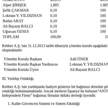
Alper ŞİMŞEK
1,885
1.88
Şefik ÇAKMAK
0,10
100
Lokman Y. YILDIZHAN
0,10
100
Barlas ARAT
0,10
100
Ali Bayazıt BALCI
0,10
100
Uğurcan ÖZSES
0,10
100
TOPLAM
100,00
100
Rehber A.Ş.’nin 31.12.2013 tarihi itibarıyla yönetim kurulu aşağıdaki
oluşmaktadır:
Yönetim Kurulu Başkanı
Adil ÖNER
Yönetim Kurulu Başkan Yardımcısı
Lokman Y. YILDIZHA
Yönetim Kurulu Üyesi
Ali Bayazıt BALCI
III. Yurtdışı Ortaklığı
Rehber A.Ş.’nin yurtdışında faaliyet gösteren bir bağımsız denetim şirke
ortaklığı bulunmamaktadır. Ancak merkezi İspanya’da bulunan“ANT
Independent Firms” bağımsız firmalar ittifakı derneği üyesidir.
Kalite Güvencesi Sistemi ve Sistem Etkinliği