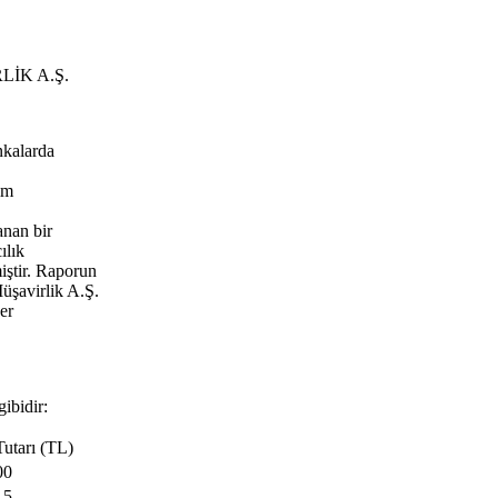
İK A.Ş.
nkalarda
im
anan bir
ılık
iştir. Raporun
üşavirlik A.Ş.
er
gibidir:
utarı (TL)
00
15