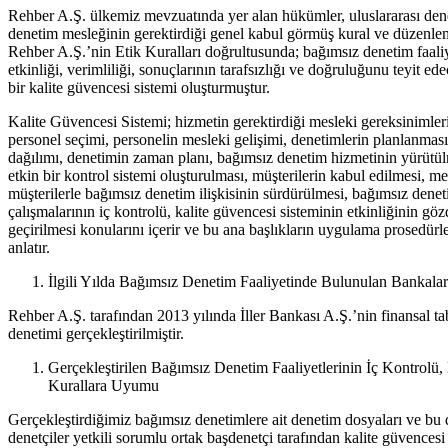
Rehber A.Ş. ülkemiz mevzuatında yer alan hükümler, uluslararası dene
denetim mesleğinin gerektirdiği genel kabul görmüş kural ve düzenle
Rehber A.Ş.’nin Etik Kuralları doğrultusunda; bağımsız denetim faaliy
etkinliği, verimliliği, sonuçlarının tarafsızlığı ve doğruluğunu teyit ed
bir kalite güvencesi sistemi oluşturmuştur.
Kalite Güvencesi Sistemi; hizmetin gerektirdiği mesleki gereksinimler
personel seçimi, personelin mesleki gelişimi, denetimlerin planlanması
dağılımı, denetimin zaman planı, bağımsız denetim hizmetinin yürütü
etkin bir kontrol sistemi oluşturulması, müşterilerin kabul edilmesi, m
müşterilerle bağımsız denetim ilişkisinin sürdürülmesi, bağımsız dene
çalışmalarının iç kontrolü, kalite güvencesi sisteminin etkinliğinin gö
geçirilmesi konularını içerir ve bu ana başlıkların uygulama prosedürle
anlatır.
İlgili Yılda Bağımsız Denetim Faaliyetinde Bulunulan Bankalar
Rehber A.Ş. tarafından 2013 yılında İller Bankası A.Ş.’nin finansal ta
denetimi gerçekleştirilmiştir.
Gerçekleştirilen Bağımsız Denetim Faaliyetlerinin İç Kontrolü,
Kurallara Uyumu
Gerçekleştirdiğimiz bağımsız denetimlere ait denetim dosyaları ve bu 
denetçiler yetkili sorumlu ortak başdenetçi tarafından kalite güvencesi